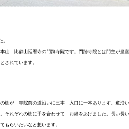
た。
総本山 比叡山延暦寺の門跡寺院です。門跡寺院とは門主が皇
院とされています。
楠の樹が 寺院前の道沿いに三本 入口に一本あります。道沿
す。それぞれの樹に手を合わせて お経をあげました。長い長