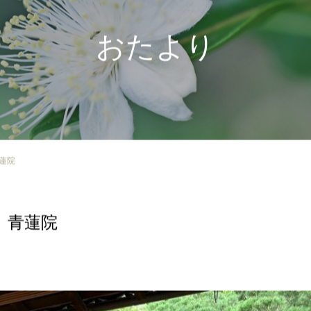
おたより
蓮院
 青蓮院