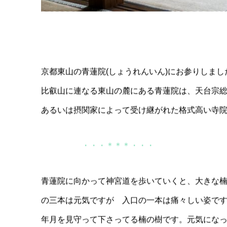
京都東山の青蓮院(しょうれんいん)にお参りしまし
比叡山に連なる東山の麓にある青蓮院は、天台宗
あるいは摂関家によって受け継がれた格式高い寺
・・・＊＊＊・・・
青蓮院に向かって神宮道を歩いていくと、大きな
の三本は元気ですが 入口の一本は痛々しい姿で